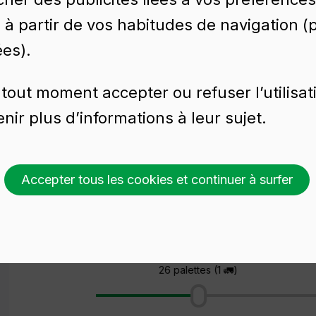
é à partir de vos habitudes de navigation 
ées).
tout moment accepter ou refuser l’utilisat
nir plus d’informations à leur sujet.
0 CL
Accepter tous les cookies et continuer à surfer
Demander un devis
Choisir une couleur
Choisissez un montant
26 palettes (1 🚛)