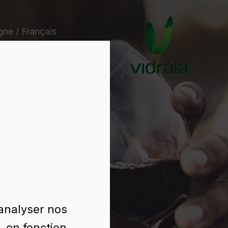
ne / Français
 analyser nos
, en fonction