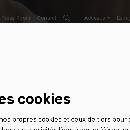
Press Room
Contact
Accesos
Espag
e récipients
les cookies
 nos propres cookies et ceux de tiers pour
icher des publicités liées à vos préférences