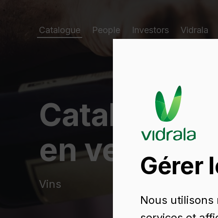
Catalogue
People
Investors
Vidrala
Catalogue d
en verre
Gérer 
Vins
Nous utilisons
services et aff