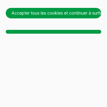
Accepter tous les cookies et continuer à surfer
63 récipients en verre
ont été trouvés.
Télécharger le dossier