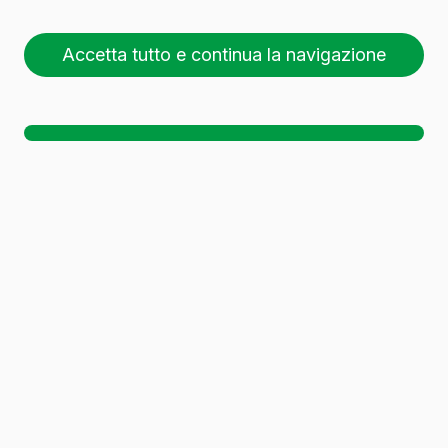
CL BVP H
Accetta tutto e continua la navigazione
26 pallet (1 🚛)