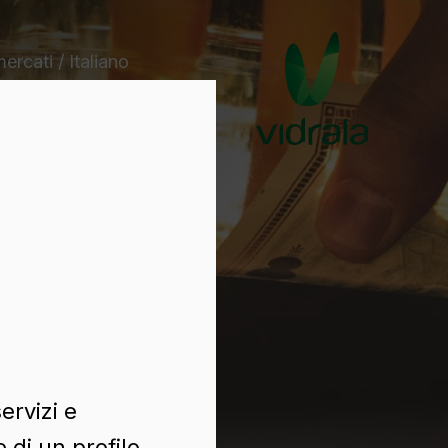
mercati / Italiano
ervizi e
 di un profilo