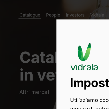
Catalogue
People
Investors
Vidrala
Catalogo di
in vetro
Impost
Altri mercati
Utilizziamo cook
mostrarti pubbl