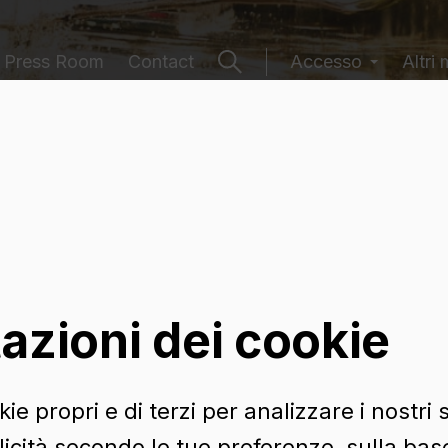
Press Room
Contact
Accesso
Altri 
 contenitori
azioni dei cookie
ie propri e di terzi per analizzare i nostri s
icità secondo le tue preferenze, sulla base