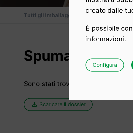
creato dalle tu
Tutti gli imballaggi
Olio
B
È possibile con
informazioni.
Spumante
Configura
Sono stati trovati
13 contenitori in 
Scaricare il dossier