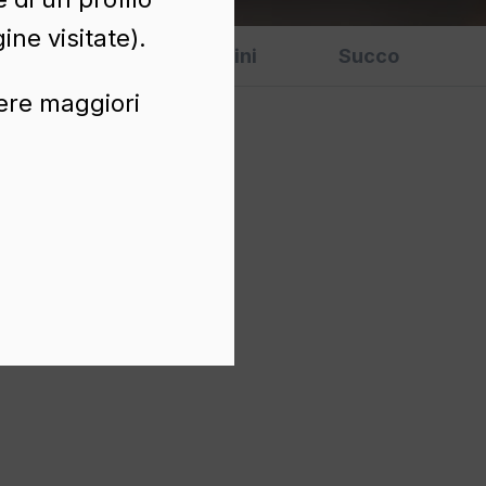
ine visitate).
Varios
Vini
Succo
nere maggiori