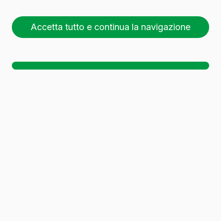
Accetta tutto e continua la navigazione
26 pallet (1 🚛)
Sc