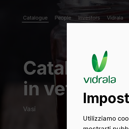
Catalogue
People
Investors
Vidrala
Catalogo di
in vetro
Impost
Vasi
Utilizziamo cook
mostrarti pubbl