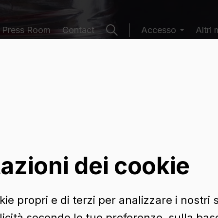
Press Room
Contact
Accesso
Altri 
 contenitori
azioni dei cookie
ie propri e di terzi per analizzare i nostri s
icità secondo le tue preferenze, sulla base