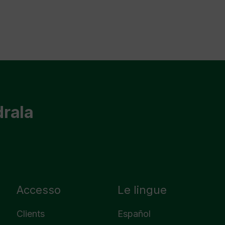
drala
Accesso
Le lingue
Clients
Español