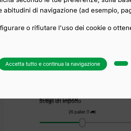
e abitudini di navigazione (ad esempio, pag
figurare o rifiutare l'uso dei cookie o otte
Accetta tutto e continua la navigazione
Richiedi un preventivo
Scegli un colore
Scegli un importo
26 pallet (1 🚛)