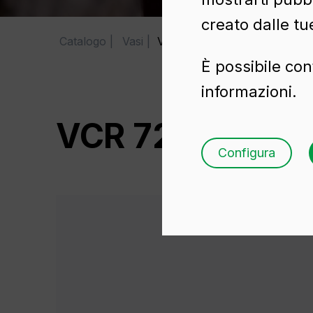
creato dalle tu
Catalogo
Vasi
VCR 720
È possibile con
informazioni.
VCR 720
Configura