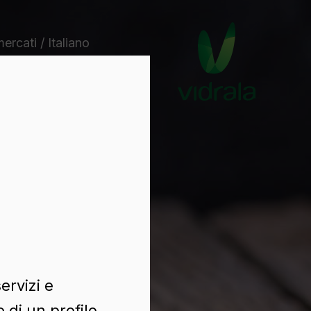
mercati / Italiano
ervizi e
 di un profilo