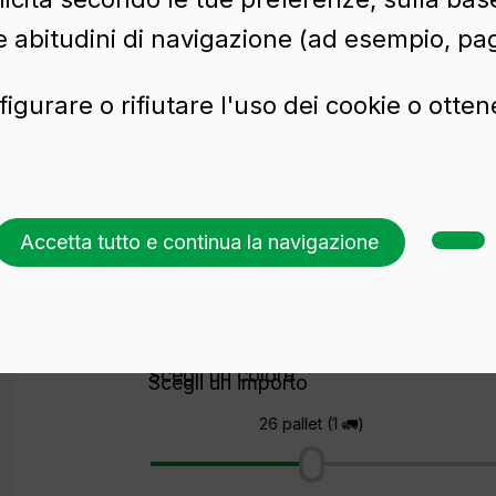
e abitudini di navigazione (ad esempio, pag
S
figurare o rifiutare l'uso dei cookie o otte
N 75 CL BVS
Accetta tutto e continua la navigazione
Richiedi un preventivo
Scegli un colore
Scegli un importo
26 pallet (1 🚛)