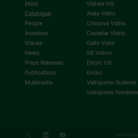
Inizio
Vidrala HQ
Catalogue
Aiala Vidrio
People
Crisnova Vidrio
Investors
Castellar Vidrio
Vidrala
Gallo Vidro
News
SB Vidros
Press Releases
Encirc UK
Publications
Encirc
Multimedia
Vidroporto Sudeste
Vidroporto Nordest
Avvertenze