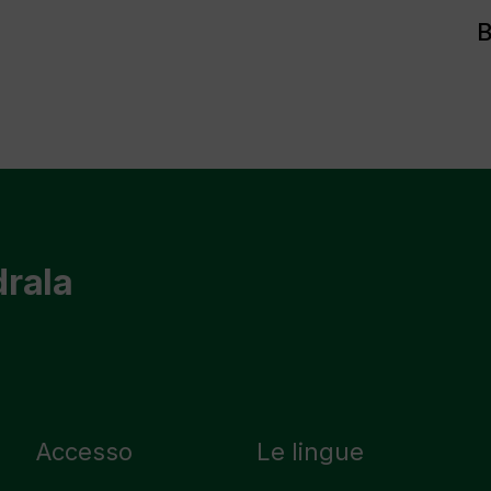
B
drala
Accesso
Le lingue