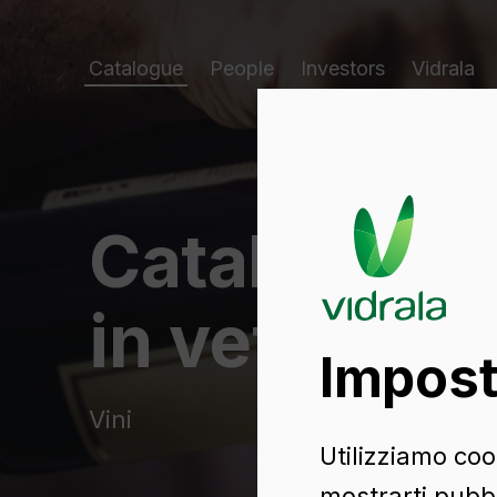
Catalogue
People
Investors
Vidrala
Catalogo di
in vetro
Impost
Vini
Utilizziamo cook
mostrarti pubbl