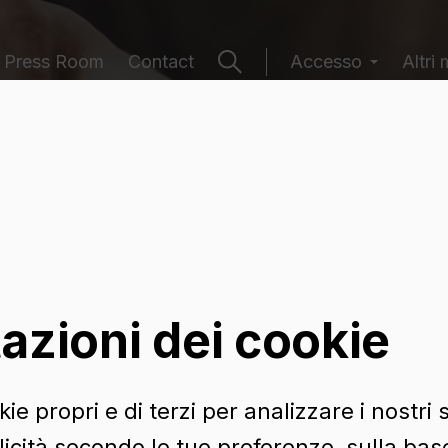
Press Room
Contact
Accesso
Altri 
 contenitori
azioni dei cookie
ie propri e di terzi per analizzare i nostri s
icità secondo le tue preferenze, sulla base