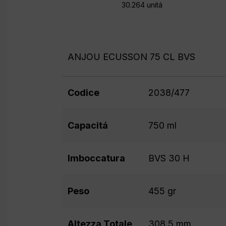
30.264 unitá
ANJOU ECUSSON 75 CL BVS
Codice
2038/477
Capacitá
750 ml
Imboccatura
BVS 30 H
Peso
455 gr
Altezza Totale
308.5 mm