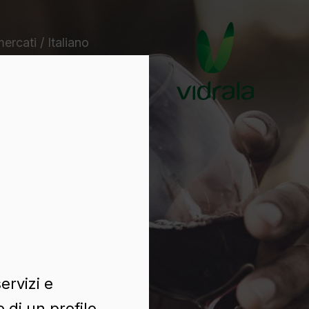
mercati / Italiano
ervizi e
 di un profilo