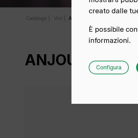
creato dalle tu
Catalogo
Vini
ANJOU ECUSSON 75 CL BV
È possibile con
informazioni.
ANJOU ECUSSO
Configura