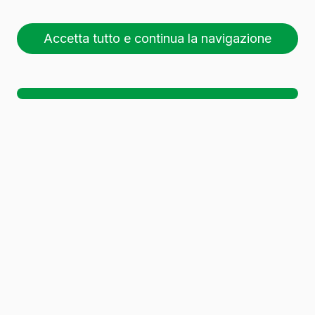
Accetta tutto e continua la navigazione
26 pallet (1 🚛)
Sc