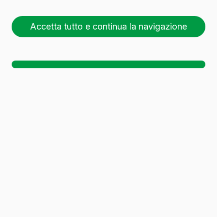
Accetta tutto e continua la navigazione
26 pallet (1 🚛)
Sc