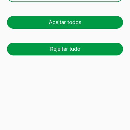
Aceitar todos
Rejeitar tudo
26 palete (1 🚛)
Es