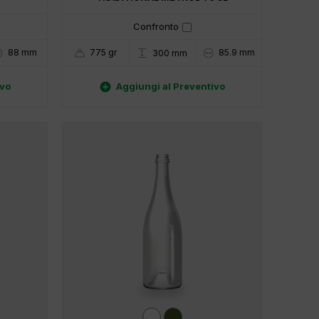
Confronto
88 mm
775 gr
85.9 mm
300 mm

ivo
Aggiungi al Preventivo