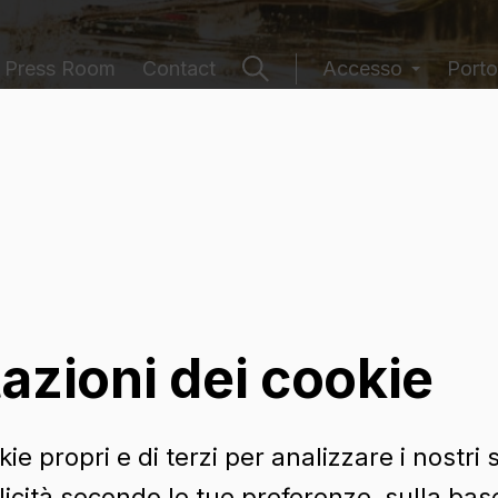
Press Room
Contact
Accesso
Porto
 contenitori
azioni dei cookie
ie propri e di terzi per analizzare i nostri s
icità secondo le tue preferenze, sulla base