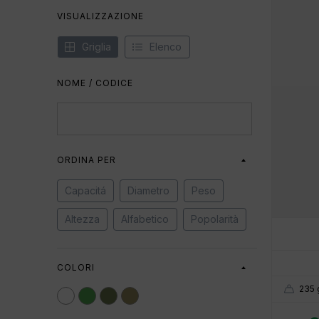
VISUALIZZAZIONE
Griglia
Elenco
NOME / CODICE
ORDINA PER
Capacitá
Diametro
Peso
Altezza
Alfabetico
Popolarità
COLORI
235 