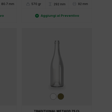
80.7 mm
570 gr
92 mm
292 mm

ivo
Aggiungi al Preventivo
TRADITIONAL METHOD 75 CL