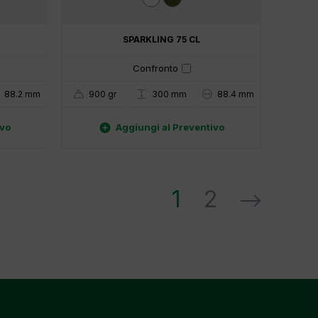
SPARKLING 75 CL
Confronto
88.2 mm
900 gr
88.4 mm
300 mm

ivo
Aggiungi al Preventivo
1
2