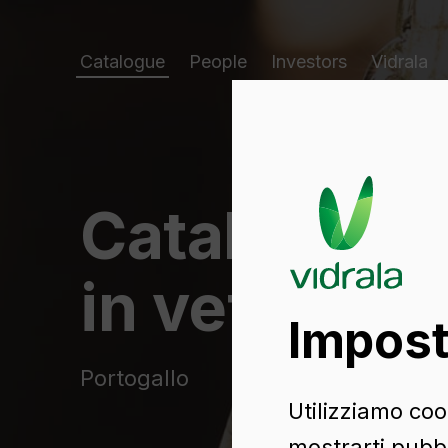
Catalogue
People
Investors
Vidrala
Catalogo di
in vetro
Impost
Portogallo
Utilizziamo cook
mostrarti pubbl