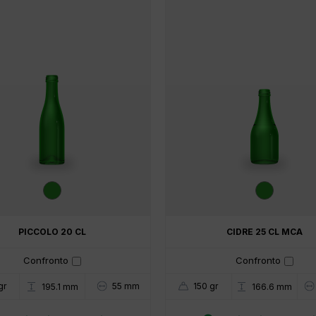
PICCOLO 20 CL
CIDRE 25 CL MCA
Confronto
Confronto
gr
55 mm
150 gr
195.1 mm
166.6 mm