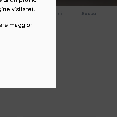
ine visitate).
Varios
Vini
Succo
nere maggiori