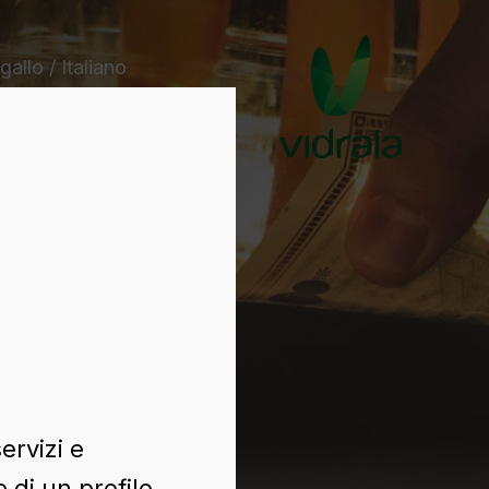
gallo / Italiano
ervizi e
 di un profilo