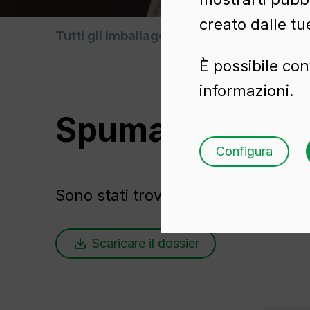
creato dalle tu
Tutti gli imballaggi
Olio
B
È possibile con
informazioni.
Spumante
Configura
Sono stati trovati
13 contenitori in 
Scaricare il dossier