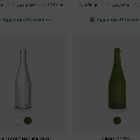
gr
81.5 mm
480 gr
293.9 mm
295.1 mm


Aggiungi al Preventivo
Aggiungi al Prevent
UVE CLOSE NATURA 75 CL
CAVA LITE 75CL