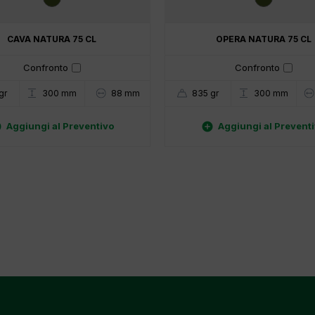
CAVA NATURA 75 CL
OPERA NATURA 75 CL
Confronto
Confronto
gr
88 mm
835 gr
300 mm
300 mm


Aggiungi al Preventivo
Aggiungi al Prevent