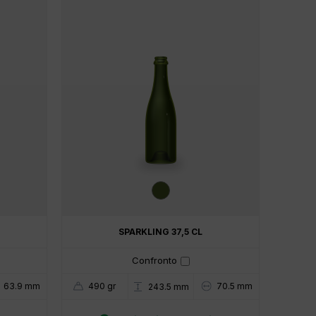
SPARKLING 37,5 CL
Confronto
63.9 mm
490 gr
70.5 mm
243.5 mm