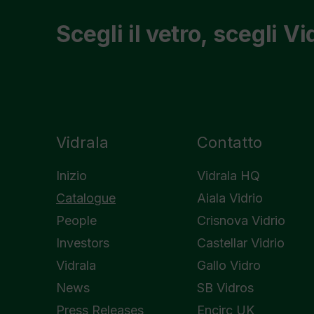
Scegli il vetro, scegli Vi
Vidrala
Contatto
Inizio
Vidrala HQ
Catalogue
Aiala Vidrio
People
Crisnova Vidrio
Investors
Castellar Vidrio
Vidrala
Gallo Vidro
News
SB Vidros
Press Releases
Encirc UK