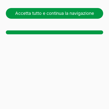
Accetta tutto e continua la navigazione
26 pallet (1 🚛)
Sc