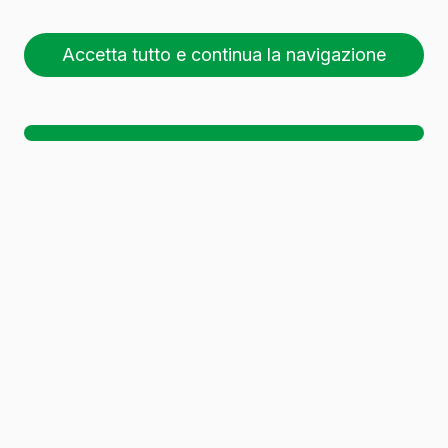
Accetta tutto e continua la navigazione
26 pallet (1 🚛)
Sc