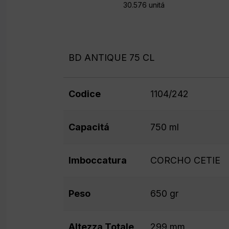
30.576 unitá
BD ANTIQUE 75 CL
Codice
1104/242
Capacitá
750 ml
Imboccatura
CORCHO CETIE
Peso
650 gr
Altezza Totale
299 mm