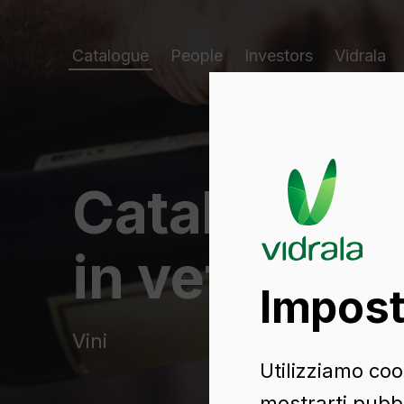
Catalogue
People
Investors
Vidrala
Catalogo di
in vetro
Impost
Vini
Utilizziamo cook
mostrarti pubbl