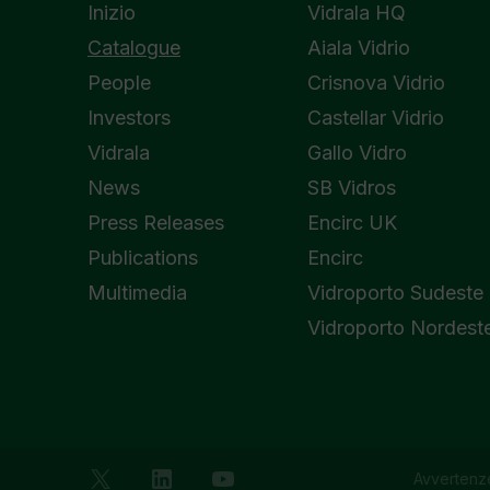
Inizio
Vidrala HQ
Catalogue
Aiala Vidrio
People
Crisnova Vidrio
Investors
Castellar Vidrio
Vidrala
Gallo Vidro
News
SB Vidros
Press Releases
Encirc UK
Publications
Encirc
Multimedia
Vidroporto Sudeste
Vidroporto Nordest
Avvertenze