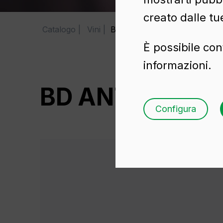
creato dalle tu
Catalogo
Vini
BD ANTIQUE 75 CL
È possibile con
informazioni.
BD ANTIQUE 75
Configura