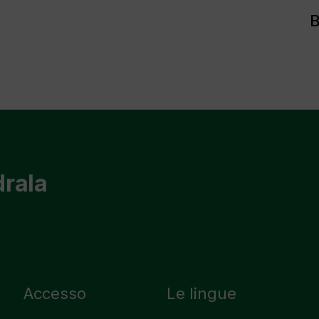
B
drala
Accesso
Le lingue