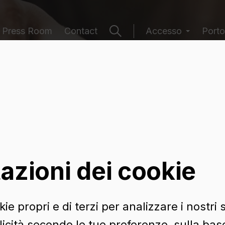
Press Room
Contact
Accesso
Porto
 contenitori
azioni dei cookie
ie propri e di terzi per analizzare i nostri s
icità secondo le tue preferenze, sulla base