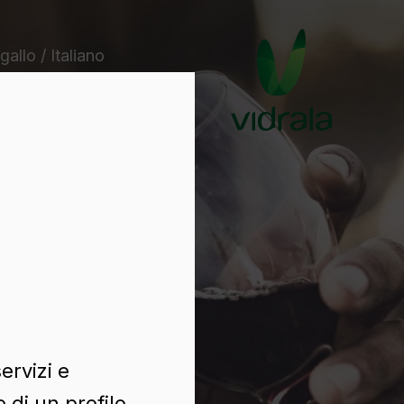
gallo / Italiano
ervizi e
 di un profilo