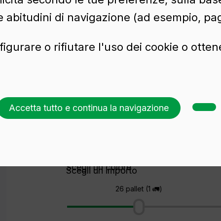
e abitudini di navigazione (ad esempio, pag
figurare o rifiutare l'uso dei cookie o otte
 CL
Accetta tutto e continua la navigazione
Richiedi un preventivo
Scegli un colore
Scegli un importo
26 pallet (1 🚛)