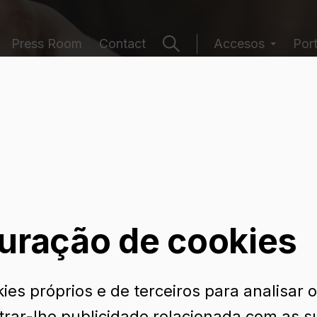
Press Room
Contact
Accesos
Por
e embalagens
uração de cookies
ies próprios e de terceiros para analisar 
trar-lhe publicidade relacionada com as s