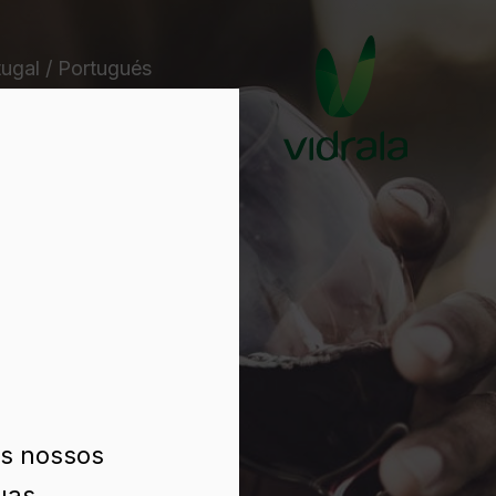
tugal / Portugués
os nossos
uas