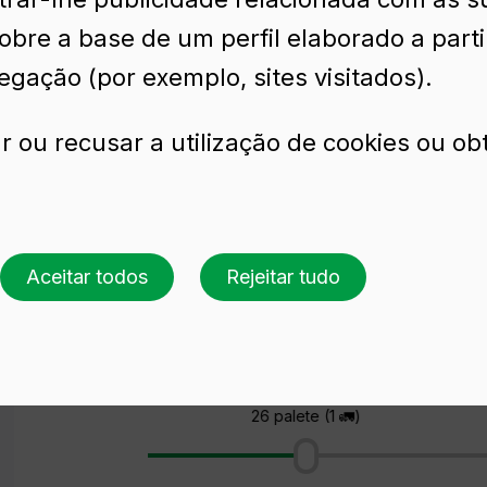
sobre a base de um perfil elaborado a part
egação (por exemplo, sites visitados).
r ou recusar a utilização de cookies ou ob
 CL
Aceitar todos
Rejeitar tudo
Solicite uma cotação
Escolha uma cor
Escolha uma quantidade
26 palete (1 🚛)