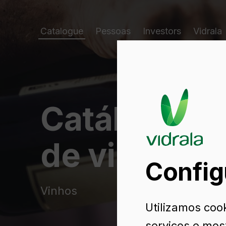
Catalogue
Pessoas
Investors
Vidrala
Catálogo d
de vidro
Config
Vinhos
Utilizamos cook
serviços e mos