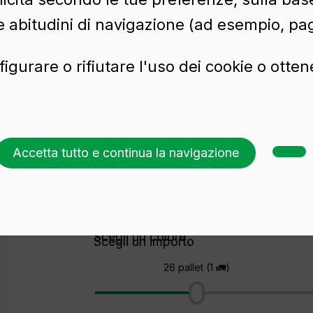
e abitudini di navigazione (ad esempio, pag
figurare o rifiutare l'uso dei cookie o otte
75 cl
Accetta tutto e continua la navigazione
Richiedi un preventivo
Scegli un colore
Scegli un importo
26 pallet (1 🚛)