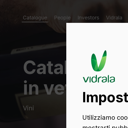
Catalogue
People
Investors
Vidrala
Catalogo di
in vetro
Impost
Vini
Utilizziamo cook
mostrarti pubbl