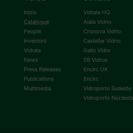
Inizio
Vidrala HQ
Catalogue
Aiala Vidrio
People
Crisnova Vidrio
Investors
Castellar Vidrio
Vidrala
Gallo Vidro
News
SB Vidros
Press Releases
Encirc UK
Publications
Encirc
Multimedia
Vidroporto Sudeste
Vidroporto Nordest