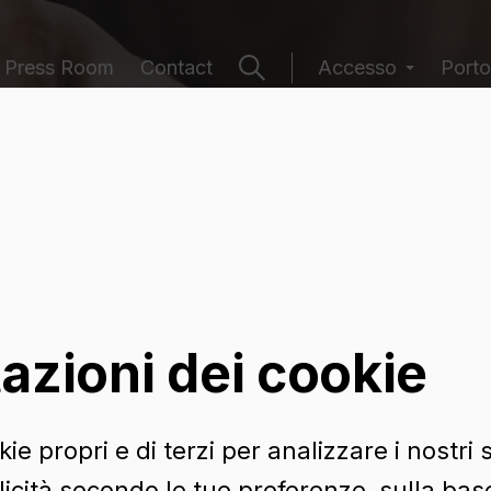
Press Room
Contact
Accesso
Porto
 contenitori
azioni dei cookie
ie propri e di terzi per analizzare i nostri s
icità secondo le tue preferenze, sulla base