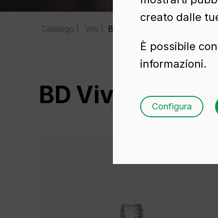
creato dalle tu
Catalogo
Vini
BD Viva Natura 75 cl
È possibile con
informazioni.
BD Viva Natura 
Configura