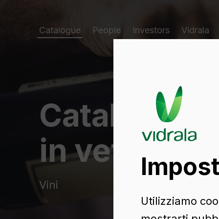
Catalogue
People
Investors
Vidrala
Catalogo di
in vetro
Impost
Vini
Utilizziamo cook
mostrarti pubbl