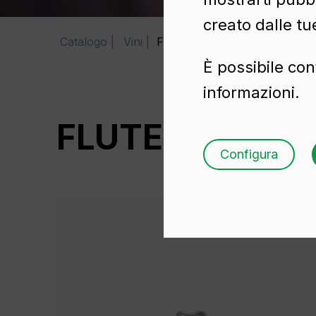
creato dalle tu
Catalogo
Vini
FLUTE 37,5 CL
È possibile con
informazioni.
FLUTE 37,5 CL
Configura