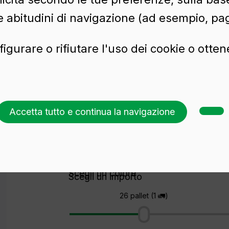
e abitudini di navigazione (ad esempio, pag
figurare o rifiutare l'uso dei cookie o otte
Accetta tutto e continua la navigazione
Richiedi un preventivo
Scegli un colore
Scegli un importo
26 pallet (1 🚛)