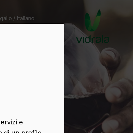
gallo / Italiano
ervizi e
 di un profilo