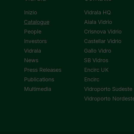
Inizio
Vidrala HQ
Catalogue
Aiala Vidrio
People
Crisnova Vidrio
Investors
Castellar Vidrio
Vidrala
Gallo Vidro
News
SB Vidros
Press Releases
Encirc UK
Publications
Encirc
Multimedia
Vidroporto Sudeste
Vidroporto Nordest