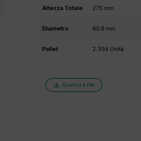
Altezza Totale
275 mm
Diametro
60.6 mm
Pallet
2.394 Unitá
Scarica il file