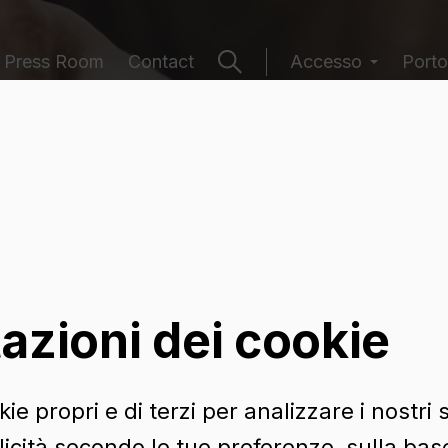
Press Room
Contact
Accesso
Porto
 contenitori
azioni dei cookie
ie propri e di terzi per analizzare i nostri s
icità secondo le tue preferenze, sulla base