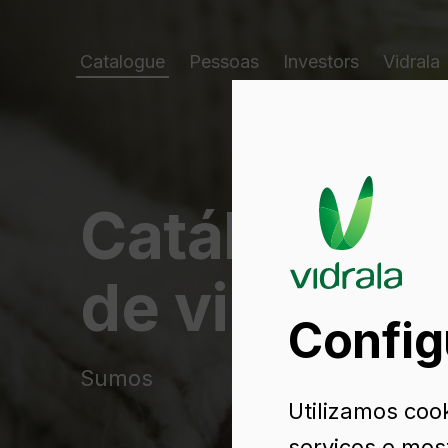
Catalogue
Pessoas
Investors
Vidrala
Catálogo d
de vidro
Config
Sumos
Utilizamos cook
serviços e mos