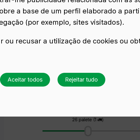
sobre a base de um perfil elaborado a part
egação (por exemplo, sites visitados).
r ou recusar a utilização de cookies ou ob
Aceitar todos
Rejeitar tudo
Solicite uma cotação
Escolha uma cor
Escolha uma quantidade
26 palete (1 🚛)