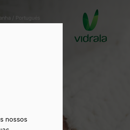
anha / Portugués
os nossos
uas