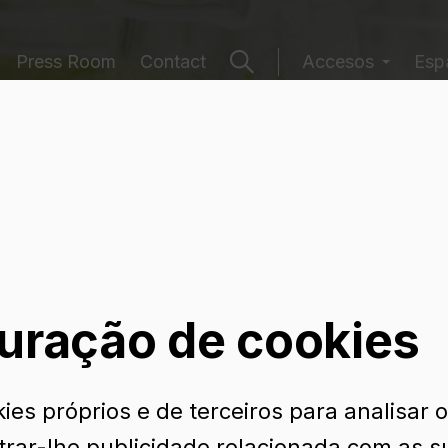
Press Room
Contact
Accesos
Esp
e embalagens
uração de cookies
ies próprios e de terceiros para analisar 
trar-lhe publicidade relacionada com as s