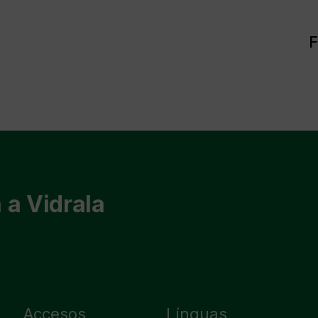
F
 a Vidrala
Accesos
Línguas