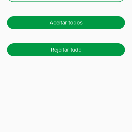
embalagens de vidro
Aceitar todos
Garrafas e recipientes de vidro versáteis e
sustentáveis para cerveja, vinho, sumo, bebidas
espirituosas, azeite e vinagre e qualquer tipo de
Rejeitar tudo
conserva. Descubra o nosso catálogo completo
com diferentes opções de cor, peso e
capacidade e encontre a solução perfeita de
que necessita.
117 recipientes de vidro
foram encontrados.
Descarregar dossier