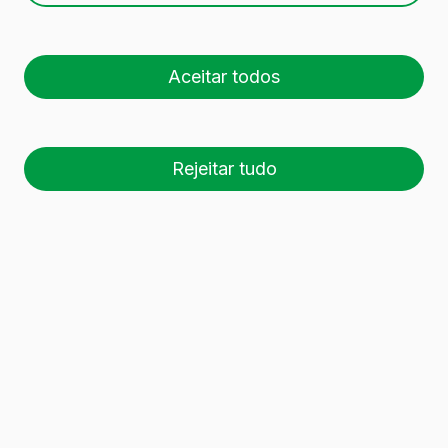
Aceitar todos
Rejeitar tudo
26 palete (1 🚛)
Es