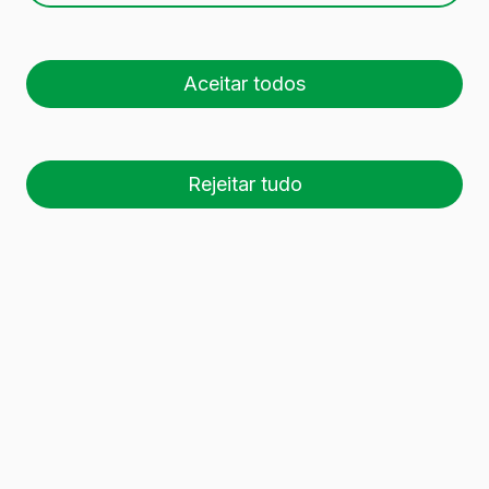
Aceitar todos
Rejeitar tudo
26 palete (1 🚛)
Es