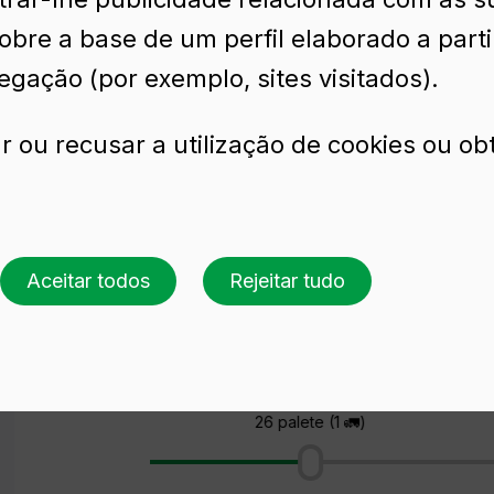
sobre a base de um perfil elaborado a part
egação (por exemplo, sites visitados).
r ou recusar a utilização de cookies ou ob
Aceitar todos
Rejeitar tudo
Solicite uma cotação
Escolha uma cor
Escolha uma quantidade
26 palete (1 🚛)