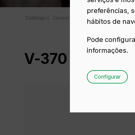
preferências, 
Catálogo
Conservas
V-370
hábitos de nav
Pode configura
informações.
V-370
Configurar