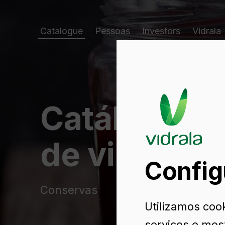
Catalogue
Pessoas
Investors
Vidrala
Catálogo d
de vidro
Config
Conservas
Utilizamos cook
serviços e mos