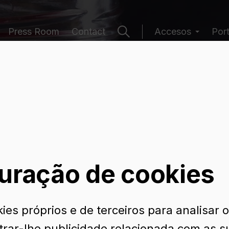
Press Room
Contact
Accesos
Por
e embalagens
uração de cookies
ies próprios e de terceiros para analisar 
trar-lhe publicidade relacionada com as s