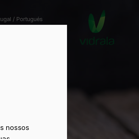
tugal / Portugués
os nossos
uas