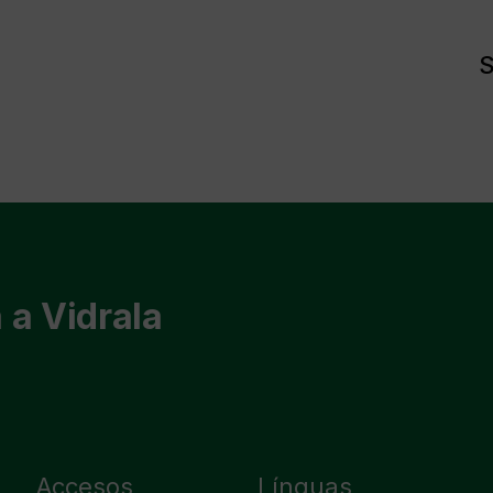
S
 a Vidrala
Accesos
Línguas