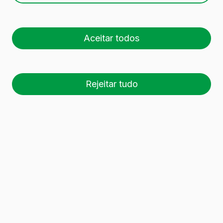
Aceitar todos
Rejeitar tudo
26 palete (1 🚛)
Es