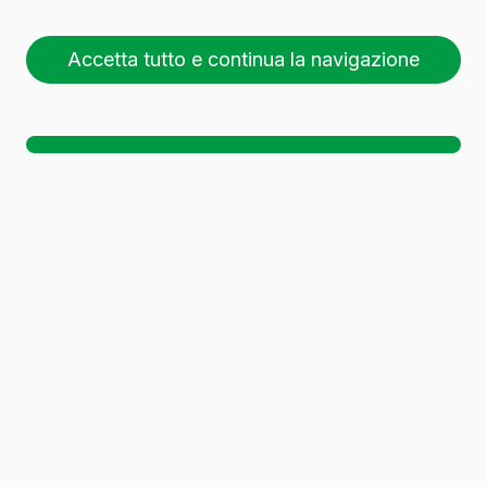
Accetta tutto e continua la navigazione
26 pallet (1 🚛)
Sc