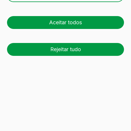
Aceitar todos
Rejeitar tudo
26 palete (1 🚛)
Es