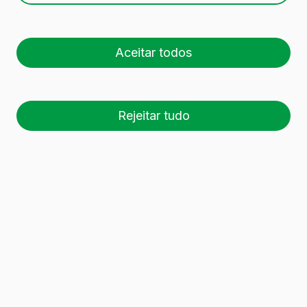
Aceitar todos
Rejeitar tudo
26 palete (1 🚛)
Es