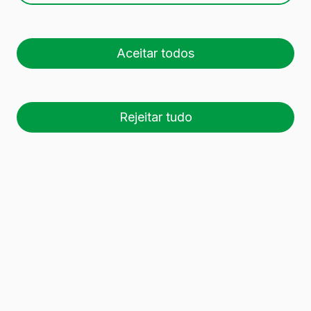
Aceitar todos
Rejeitar tudo
26 palete (1 🚛)
Es