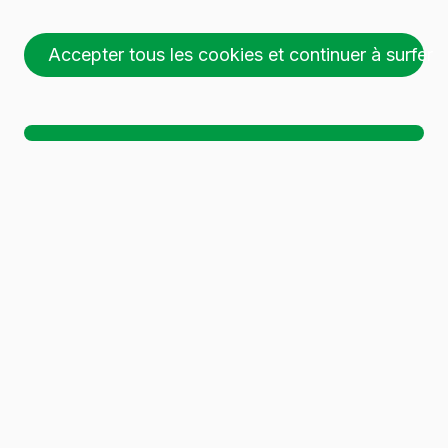
Accepter tous les cookies et continuer à surfer
61 récipients en verre
ont été trouvés.
Télécharger le dossier