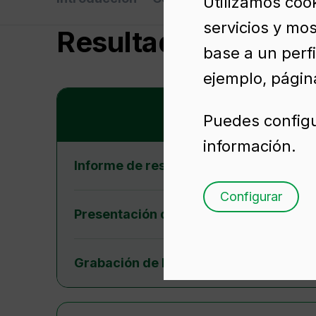
Utilizamos coo
servicios y mos
Centro
Resultados trimest
de
base a un perfi
Resultados
ejemplo, página
Puedes configu
información.
Informe de resultados
Configurar
Presentación de resultados
Grabación de la conferencia