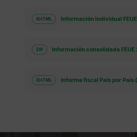
Información individual FEU
XHTML
Información consolidada FEUE
ZIP
Informe fiscal País por Paí
XHTML