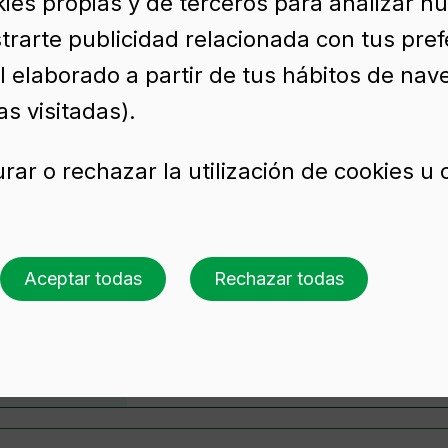
kies propias y de terceros para analizar n
trarte publicidad relacionada con tus pref
rales
l elaborado a partir de tus hábitos de nav
s visitadas).
2026
rar o rechazar la utilización de cookies u
Q1
Q2
Q3
Q4
Aceptar todas
Rechazar todas
Q1
Q2
Q3
Q4
Q1
Q2
Q3
Q4